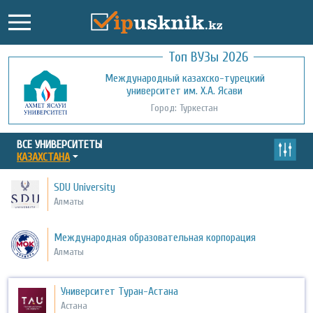
Топ ВУЗы 2026
Международный казахско-турецкий
Кызылординский открытый
университет им. Х.А. Ясави
университет
Город: Туркестан
Город: Кызылорда
ВСЕ УНИВЕРСИТЕТЫ
КАЗАХСТАНА
SDU University
Алматы
Международная образовательная корпорация
Алматы
Университет Туран-Астана
Астана