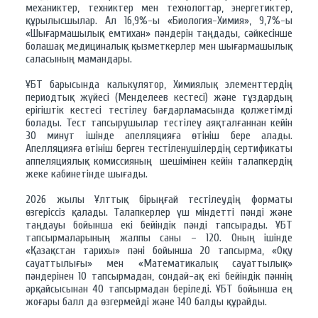
механиктер, техниктер мен технологтар, энергетиктер,
құрылысшылар. Ал 16,9%-ы «Биология-Химия», 9,7%-ы
«Шығармашылық емтихан» пәндерін таңдады, сәйкесінше
болашақ медициналық қызметкерлер мен шығармашылық
саласының мамандары.
ҰБТ барысында калькулятор, Химиялық элементтердің
периодтық жүйесі (Менделеев кестесі) және тұздардың
ерігіштік кестесі тестілеу бағдарламасында қолжетімді
болады. Тест тапсырушылар тестілеу аяқталғаннан кейін
30 минут ішінде апелляцияға өтініш бере алады.
Апелляцияға өтініш берген тестіленушілердің сертификаты
аппеляциялық комиссияның шешімінен кейін талапкердің
жеке кабинетінде шығады.
2026 жылы Ұлттық бірыңғай тестілеудің форматы
өзгеріссіз қалады. Талапкерлер үш міндетті пәнді және
таңдауы бойынша екі бейіндік пәнді тапсырады. ҰБТ
тапсырмаларының жалпы саны – 120. Оның ішінде
«Қазақстан тарихы» пәні бойынша 20 тапсырма, «Оқу
сауаттылығы» мен «Математикалық сауаттылық»
пәндерінен 10 тапсырмадан, сондай-ақ екі бейіндік пәннің
әрқайсысынан 40 тапсырмадан беріледі. ҰБТ бойынша ең
жоғары балл да өзгермейді және 140 балды құрайды.