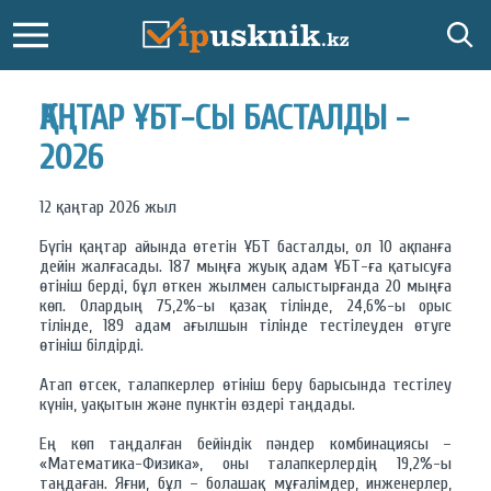
ҚАҢТАР ҰБТ-СЫ БАСТАЛДЫ -
2026
12 қаңтар 2026 жыл
Бүгін қаңтар айында өтетін ҰБТ басталды, ол 10 ақпанға
дейін жалғасады. 187 мыңға жуық адам ҰБТ-ға қатысуға
өтініш берді, бұл өткен жылмен салыстырғанда 20 мыңға
көп. Олардың 75,2%-ы қазақ тілінде, 24,6%-ы орыс
тілінде, 189 адам ағылшын тілінде тестілеуден өтуге
өтініш білдірді.
Атап өтсек, талапкерлер өтініш беру барысында тестілеу
күнін, уақытын және пунктін өздері таңдады.
Ең көп таңдалған бейіндік пәндер комбинациясы –
«Математика-Физика», оны талапкерлердің 19,2%-ы
таңдаған. Яғни, бұл – болашақ мұғалімдер, инженерлер,