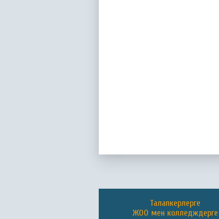
Талапкерлерге
ЖОО мен колледждерге