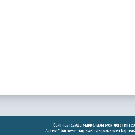
Сайттағы сауда маркалары мен логотиптер 
"Артекс" баспа-полиграфия фирмасымен барлық 