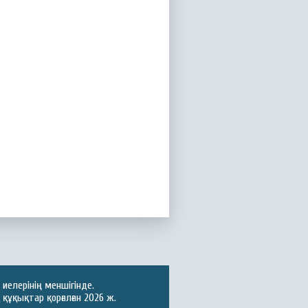
иелерінің меншігінде.
құқықтар қорғалған 2026 ж.