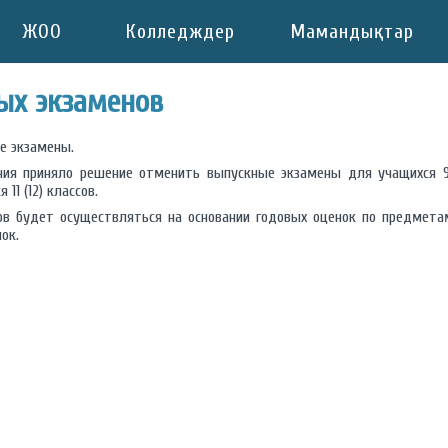
ЖОО
Колледждер
Мамандықтар
ых экзаменов
е экзамены.
ния приняло решение отменить выпускные экзамены для учащихся 9 
1 (12) классов.
ов будет осуществляться на основании годовых оценок по предмет
ок.