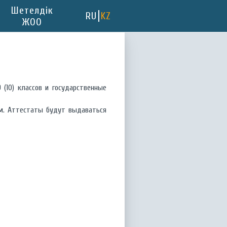
Шетелдік
RU
KZ
ЖОО
(10) классов и государственные
ам. Аттестаты будут выдаваться