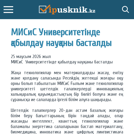
МИСиС Университетінде
қабылдау науқаны басталды
25 маусым 2026 жыл
МИСиС Университетінде қабылдау науқаны басталды
Жаңа технологиялар мен материалдарды жасау, енгізу
және қолдану саласында Ресейдің жетекші жоғары оқу
орны болып табылатын МИСиС Ғылым және технологиялар
университеті шетелдік талапкерлерді инновациялық
халықаралық қауымдастықтың бір бөлігі болуға және ең
сұранысқа ие салаларда іргелі білім алуға шақырады.
Шетелдік талапкерлер 20-дан астам базалық жоғары
білім беру бағыттарының бірін таңдай алады, олар
жасанды интеллект, кванттық технологиялар және
баламалы энергетика салаларынан бастап материалтану,
биомедицина, инноватика және цифрлық лингвистикаға