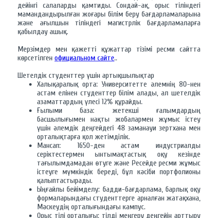
дейінгі салаларды қамтиды. Сондай-ақ, орыс тіліндегі
мамандандырылған жоғары білім беру бағдарламаларына
және ағылшын тіліндегі магистрлік бағдарламаларға
қабылдау ашық.
Мерзімдер мен қажетті құжаттар тізімі ресми сайтта
көрсетілген
официальном сайте
..
Шетелдік студенттер үшін артықшылықтар
Халықаралық орта: Университетте әлемнің 80-нен
астам елінен студенттер білім алады, ал шетелдік
азаматтардың үлесі 12% құрайды.
Ғылыми база: жетекші ғалымдардың
басшылығымен нақты жобалармен жұмыс істеу
үшін әлемдік деңгейдегі 48 заманауи зертхана мен
орталықтарға қол жетімділік.
Мансап: 1650-ден астам индустриалды
серіктестермен ынтымақтастық оқу кезінде
тағылымдамадан өтуге және Ресейде ресми жұмыс
істеуге мүмкіндік береді, бұл кәсіби портфолионы
қалыптастырады.
Ыңғайлы бейімделу: бадди-бағдарлама, барлық оқу
формаларындағы студенттерге арналған жатақхана,
Мәскеудің орталығындағы кампус.
Орыс тілі орталығы: тілді меңгеру деңгейін арттыру