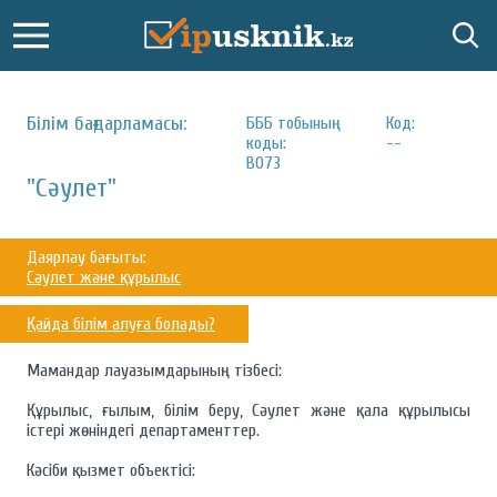
Білім бағдарламасы:
БББ тобының
Код:
коды:
--
B073
"Сәулет"
Даярлау бағыты:
Сәулет және құрылыс
Қайда білім алуға болады?
Мамандар лауазымдарының тізбесі:
Құрылыс, ғылым, білім беру, Сәулет және қала құрылысы
істері жөніндегі департаменттер.
Кәсіби қызмет объектісі: