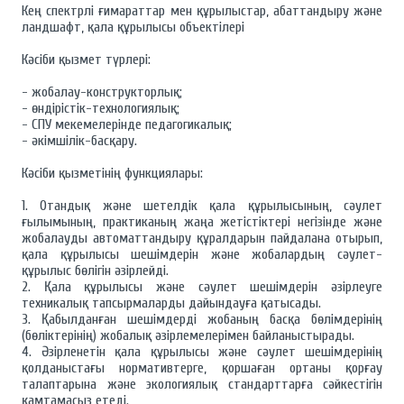
Кең спектрлі ғимараттар мен құрылыстар, абаттандыру және
ландшафт, қала құрылысы объектілері
Кәсіби қызмет түрлері:
- жобалау-конструкторлық;
- өндірістік-технологиялық;
- СПУ мекемелерінде педагогикалық;
- әкімшілік-басқару.
Кәсіби қызметінің функциялары:
1. Отандық және шетелдік қала құрылысының, сәулет
ғылымының, практиканың жаңа жетістіктері негізінде және
жобалауды автоматтандыру құралдарын пайдалана отырып,
қала құрылысы шешімдерін және жобалардың сәулет-
құрылыс бөлігін әзірлейді.
2. Қала құрылысы және сәулет шешімдерін әзірлеуге
техникалық тапсырмаларды дайындауға қатысады.
3. Қабылданған шешімдерді жобаның басқа бөлімдерінің
(бөліктерінің) жобалық әзірлемелерімен байланыстырады.
4. Әзірленетін қала құрылысы және сәулет шешімдерінің
қолданыстағы нормативтерге, қоршаған ортаны қорғау
талаптарына және экологиялық стандарттарға сәйкестігін
қамтамасыз етеді.