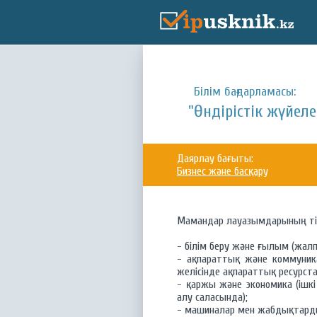
Білім бағдарламасы:
"Өндірістік жүйеле
Даярлау бағыты:
Бизнес және басқару
Мамандар лауазымдарының тіз
- білім беру және ғылым (жалп
- ақпараттық және коммуника
желісінде ақпараттық ресурст
- қаржы және экономика (ішк
алу саласында);
- машиналар мен жабдықтарды 