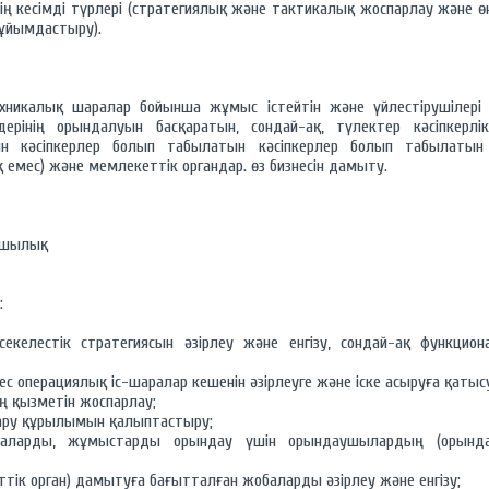
тің кесімді түрлері (стратегиялық және тактикалық жоспарлау және өн
н ұйымдастыру).
икалық шаралар бойынша жұмыс істейтін және үйлестірушілері 
ерінің орындалуын басқаратын, сондай-ақ, түлектер кәсіпкерл
ын кәсіпкерлер болып табылатын кәсіпкерлер болып табылатын
емес) және мемлекеттік органдар. өз бизнесін дамыту.
ушылық
:
екелестік стратегиясын әзірлеу және енгізу, сондай-ақ функцио
с операциялық іс-шаралар кешенін әзірлеуге және іске асыруға қатыс
ң қызметін жоспарлау;
ру құрылымын қалыптастыру;
раларды, жұмыстарды орындау үшін орындаушылардың (орын
тік орган) дамытуға бағытталған жобаларды әзірлеу және енгізу;