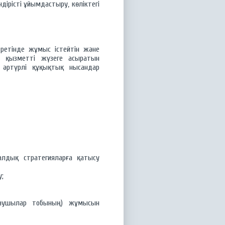
дірісті ұйымдастыру, көліктегі
ретінде жұмыс істейтін және
ік қызметті жүзеге асыратын
 әртүрлі құқықтық нысандар
налдық стратегияларға қатысу
у;
даушылар тобының) жұмысын