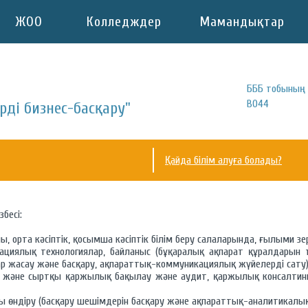
ЖОО
Колледждер
Мамандықтар
БББ тобының 
B044
рді бизнес-басқару"
Қайда білім алуға болады?
бесі:
ы, орта кәсіптік, қосымша кәсіптік білім беру салаларында, ғылыми з
циялық технологиялар, байланыс (бұқаралық ақпарат құралдарын 
ар жасау және басқару, ақпараттық-коммуникациялық жүйелерді сату
і және сыртқы қаржылық бақылау және аудит, қаржылық консалтинг,
өндіру (басқару шешімдерін басқару және ақпараттық-аналитикалық