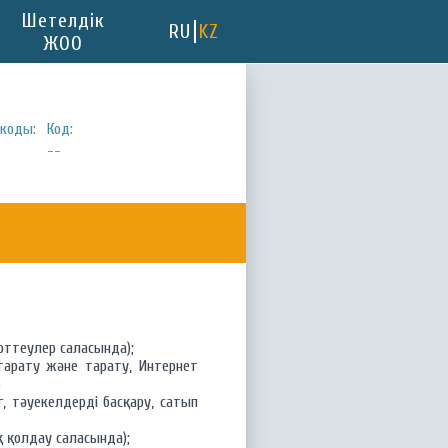
Шетелдік
RU
KZ
ЖОО
коды:
Код:
--
ерттеулер саласында);
тарату және тарату, Интернет
)
 тәуекелдерді басқару, сатып
 қолдау саласында);