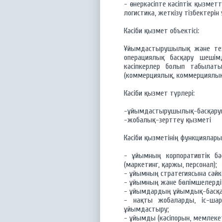
- өнеркәсіпте кәсіптік қызмет
логистика, жеткізу тізбектері
Кәсіби қызмет объектісі:
Ұйымдастырушылық және техн
операциялық басқару шешімд
кәсіпкерлер болып табылат
(коммерциялық, коммерциялық 
Кәсіби қызмет түрлері:
-ұйымдастырушылық-басқар
-жобалық-зерттеу қызметі
Кәсіби қызметінің функциялары
- ұйымның корпоративтік бәс
(маркетинг, қаржы, персонал);
- ұйымның стратегиясына сәйке
- ұйымның және бөлімшелерді
- ұйымдардың ұйымдық-басқа
- нақты жобаларды, іс-ша
ұйымдастыру;
- ұйымды (кәсіпорын, мемлекет