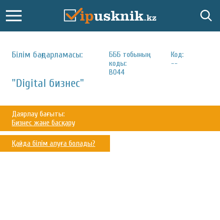
Білім бағдарламасы:
БББ тобының
Код:
коды:
--
B044
"Digital бизнес"
Даярлау бағыты:
Бизнес және басқару
Қайда білім алуға болады?