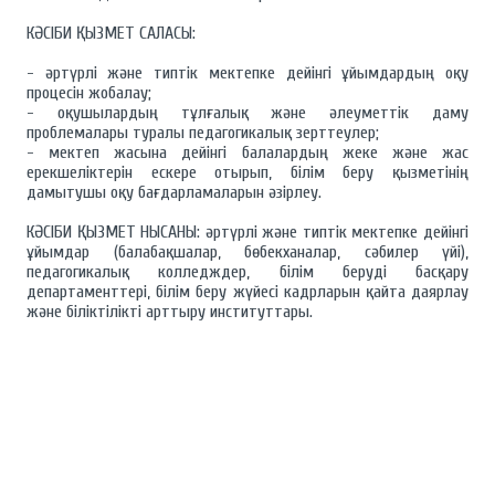
КӘСІБИ ҚЫЗМЕТ САЛАСЫ:
- әртүрлі және типтік мектепке дейінгі ұйымдардың оқу
процесін жобалау;
- оқушылардың тұлғалық және әлеуметтік даму
проблемалары туралы педагогикалық зерттеулер;
- мектеп жасына дейінгі балалардың жеке және жас
ерекшеліктерін ескере отырып, білім беру қызметінің
дамытушы оқу бағдарламаларын әзірлеу.
КӘСІБИ ҚЫЗМЕТ НЫСАНЫ: әртүрлі және типтік мектепке дейінгі
ұйымдар (балабақшалар, бөбекханалар, сәбилер үйі),
педагогикалық колледждер, білім беруді басқару
департаменттері, білім беру жүйесі кадрларын қайта даярлау
және біліктілікті арттыру институттары.