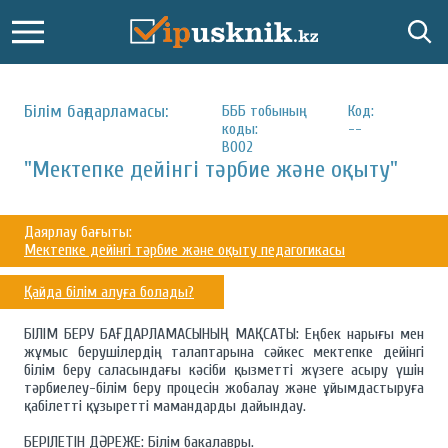
Білім бағдарламасы:
БББ тобының
Код:
коды:
--
В002
"Мектепке дейінгі тәрбие және оқыту"
Даярлау бағыты:
Мектепке дейінгі тәрбие және оқыту педагогикасы
Қайда білім алуға болады?
БІЛІМ БЕРУ БАҒДАРЛАМАСЫНЫҢ МАҚСАТЫ: Еңбек нарығы мен
жұмыс берушілердің талаптарына сәйкес мектепке дейінгі
білім беру саласындағы кәсіби қызметті жүзеге асыру үшін
тәрбиелеу-білім беру процесін жобалау және ұйымдастыруға
қабілетті құзыретті мамандарды дайындау.
БЕРІЛЕТІН ДӘРЕЖЕ: Білім бакалавры.