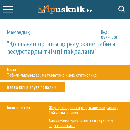
Мамандық:
Код:
05220200
"Қоршаған ортаны қорғау және табиғи
ресурстарды тиімді пайдалану"
Бағыт:
Табиғи ғылымдар, математика және статистика
Қайда білім алуға болады?
біліктіліктер:
Жер қойнауын қорғау және пайдалану
бойынша техник
Химия-бактериология талдауының
зертханашысы