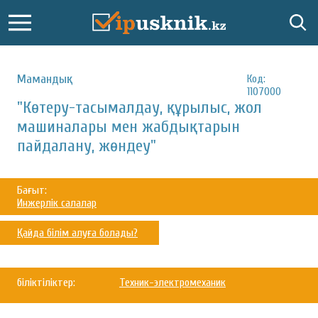
Мамандық:
Код:
1107000
"Көтеру-тасымалдау, құрылыс, жол
машиналары мен жабдықтарын
пайдалану, жөндеу"
Бағыт:
Инжерлік салалар
Қайда білім алуға болады?
біліктіліктер:
Техник-электромеханик