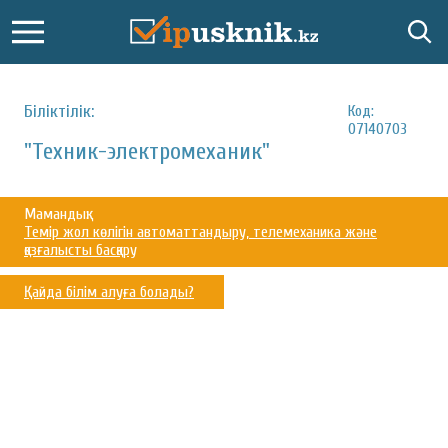
Біліктілік:
Код:
07140703
"Техник-электромеханик"
Мамандық:
Темір жол көлігін автоматтандыру, телемеханика және
қозғалысты басқару
Қайда білім алуға болады?