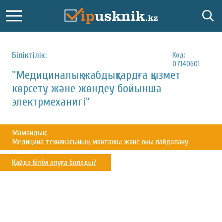
Біліктілік:
Код:
07140601
"Медициналық жабдықтардға қызмет
көрсету және жөндеу бойынша
электрмеханигі"
Мамандық:
Медицина техникасының монтажы және оны пайдалану
Қайда білім алуға болады?