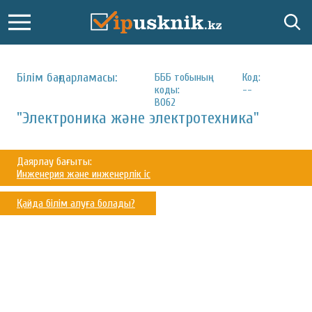
Білім бағдарламасы:
БББ тобының
Код:
коды:
--
В062
"Электроника және электротехника"
Даярлау бағыты:
Инженерия және инженерлік іс
Қайда білім алуға болады?