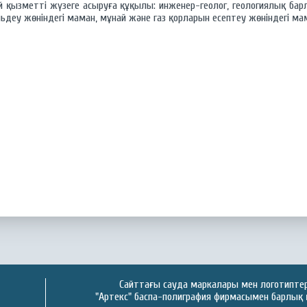
 қызметті жүзеге асыруға құқылы: инженер-геолог, геологиялық барла
деу жөніндегі маман, мұнай және газ қорларын есептеу жөніндегі ма
Сайттағы сауда маркалары мен логотиптер 
"Артекс" баспа-полиграфия фирмасымен барлық 