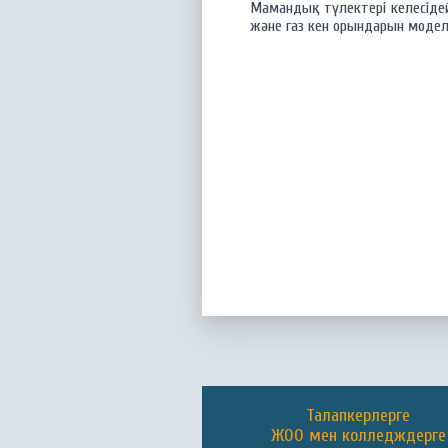
Мамандық түлектері келесідей
және газ кен орындарын модель
Талапкерлерге
ЖОО мен колледждерге