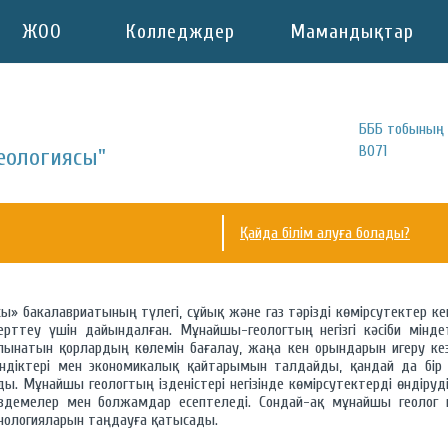
ЖОО
Колледждер
Мамандықтар
БББ тобының 
B071
еологиясы"
Қайда білім алуға болады?
сы» бакалавриатының түлегі, сұйық және газ тәрізді көмірсутектер к
рттеу үшін дайындалған. Мұнайшы-геологтың негізгі кәсіби мінде
натын қорлардың көлемін бағалау, жаңа кен орындарын игеру кезі
ндіктері мен экономикалық қайтарымын талдайды, қандай да бір 
ы. Мұнайшы геологтың ізденістері негізінде көмірсутектерді өндіру
іздемелер мен болжамдар есептеледі. Сондай-ақ мұнайшы геолог к
ехнологияларын таңдауға қатысады.