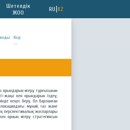
Шетелдік
RU
KZ
ЖОО
коды:
Код:
--
ен орындарын игеру тұрғысынан
ті-жаңа кен орындарын іздеу,
нде кеңес беру. Ол барланған
локациядағы мұнай, газ және
дің перспективалық жоспарлары
ен орнын игеру стратегиясын