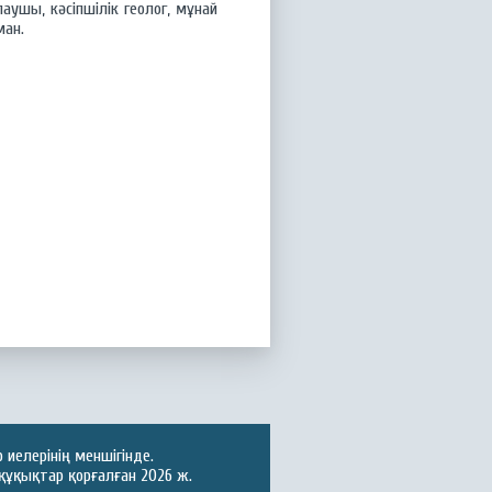
ушы, кәсіпшілік геолог, мұнай
ман.
иелерінің меншігінде.
құқықтар қорғалған 2026 ж.