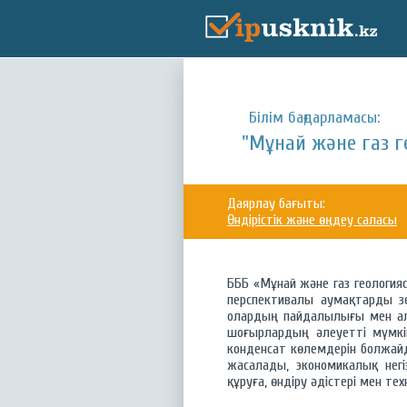
Білім бағдарламасы:
"Мұнай және газ г
Даярлау бағыты:
Өндірістік және өңдеу саласы
БББ «Мұнай және газ геология
перспективалы аумақтарды зе
олардың пайдалылығы мен алы
шоғырлардың әлеуетті мүмкі
конденсат көлемдерін болжайд
жасалады, экономикалық нег
құруға, өндіру әдістері мен т