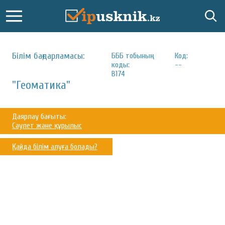
Білім бағдарламасы:
БББ тобының
Код:
коды:
--
B174
"Геоматика"
Даярлау бағыты:
Сәулет және құрылыс
Қайда білім алуға болады?