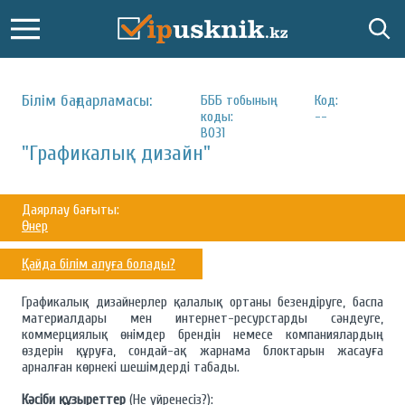
Білім бағдарламасы:
БББ тобының
Код:
коды:
--
B031
"Графикалық дизайн"
Даярлау бағыты:
Өнер
Қайда білім алуға болады?
Графикалық дизайнерлер қалалық ортаны безендіруге, баспа
материалдары мен интернет-ресурстарды сәндеуге,
коммерциялық өнімдер брендін немесе компаниялардың
өздерін құруға, сондай-ақ жарнама блоктарын жасауға
арналған көрнекі шешімдерді табады.
Кәсіби құзыреттер
(Не үйренесіз?):