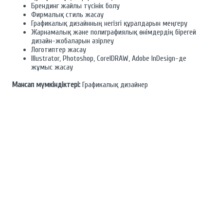
Брендинг жайлы түсінік болу
Фирмалық стиль жасау
Графикалық дизайнның негізгі құралдарын меңгеру
Жарнамалық және полиграфиялық өнімдердің бірегей
дизайн-жобаларын әзірлеу
Логотиптер жасау
Illustrator, Photoshop, CorelDRAW, Adobe InDesign-де
жұмыс жасау
Мансап мүмкіндіктері:
Графикалық дизайнер