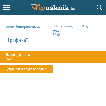
Білім бағдарламасы:
БББ тобының
Код:
коды:
--
B030
"Графика"
Даярлау бағыты:
Өнер
Қайда білім алуға болады?