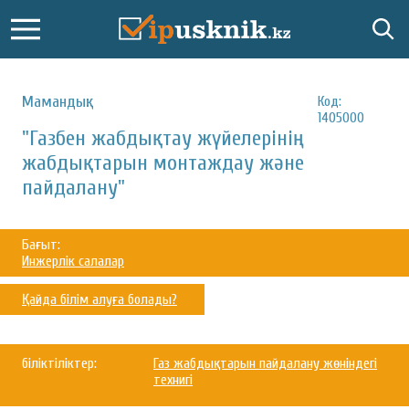
Мамандық:
Код:
1405000
"Газбен жабдықтау жүйелерінің
жабдықтарын монтаждау және
пайдалану"
Бағыт:
Инжерлік салалар
Қайда білім алуға болады?
біліктіліктер:
Газ жабдықтарын пайдалану жөніндегі
технигі