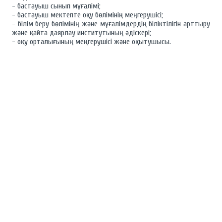
- бастауыш сынып мұғалімі;
- бастауыш мектепте оқу бөлімінің меңгерушісі;
- білім беру бөлімінің және мұғалімдердің біліктілігін арттыру
және қайта даярлау институтының әдіскері;
- оқу орталығының меңгерушісі және оқытушысы.