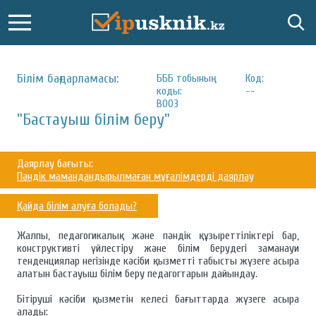
Білім бағдарламасы:
БББ тобының
Код:
коды:
--
В003
"Бастауыш білім беру"
Даярлау бағыты:
Пәндік мамандандырылмаған мұғалімдерді даярлау
Қайда білім алуға болады?
Жалпы, педагогикалық және пәндік құзыреттіліктері бар,
конструктивті үйлестіру және білім берудегі заманауи
тенденциялар негізінде кәсіби қызметті табысты жүзеге асыра
алатын бастауыш білім беру педагогтарын дайындау.
Бітіруші кәсіби қызметін келесі бағыттарда жүзеге асыра
алады: