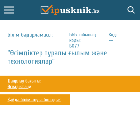
Білім бағдарламасы:
БББ тобының
Код:
коды:
--
B077
"Өсімдіктер туралы ғылым және
технологиялар"
Даярлау бағыты:
Өсімдіктану
Қайда білім алуға болады?