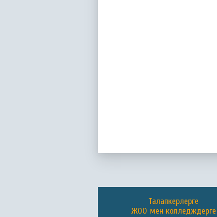
Талапкерлерге
ЖОО мен колледждерге