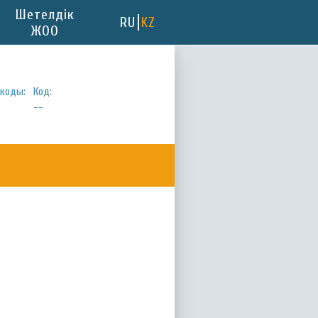
Шетелдік
RU
KZ
ЖОО
коды:
Код:
--