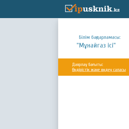
Білім бағдарламасы:
"Мұнайгаз ісі"
Даярлау бағыты:
Өндірістік және өңдеу саласы