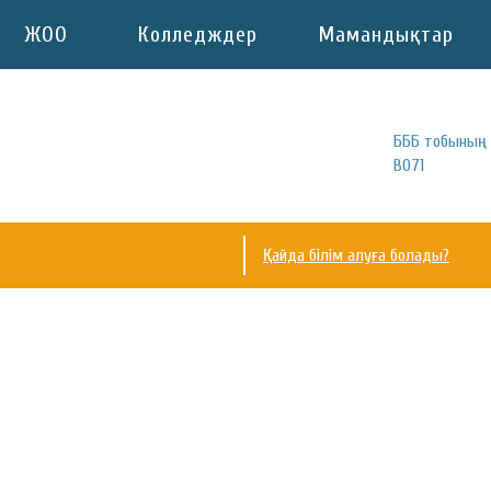
ЖОО
Колледждер
Мамандықтар
БББ тобының 
B071
Қайда білім алуға болады?