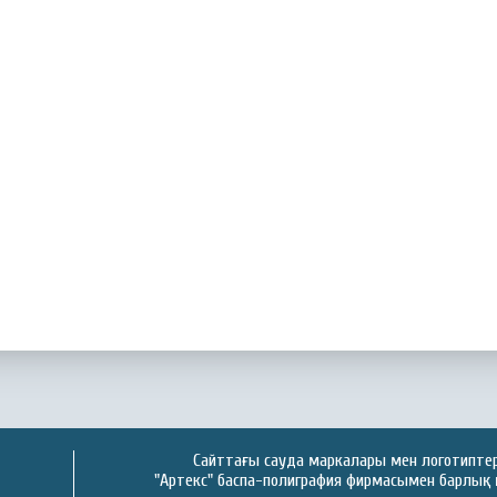
Сайттағы сауда маркалары мен логотиптер 
"Артекс" баспа-полиграфия фирмасымен барлық 