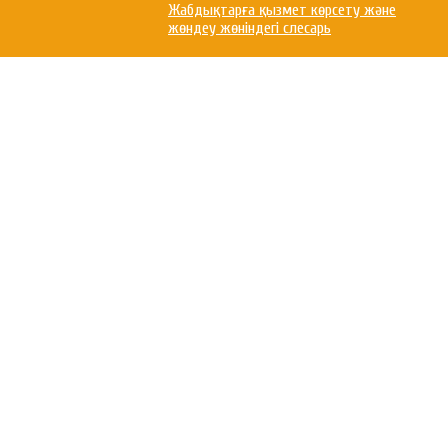
Жабдықтарға қызмет көрсету және
жөндеу жөніндегі слесарь