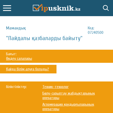
Мамандық:
Код:
07240500
"Пайдалы қазбаларды байыту"
Бағыт:
Өңдеу салалары
Қайда білім алуға болады?
біліктіліктер:
Техник-технолог
Бөлу-сұрыптау жабдықтарының
операторы
Агломерация қондырғыларының
операторы