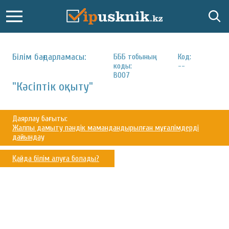
Білім бағдарламасы:
БББ тобының
Код:
коды:
--
В007
"Кәсіптік оқыту"
Даярлау бағыты:
Жалпы дамыту пәндік мамандандырылған мұғалімдерді
дайындау
Қайда білім алуға болады?