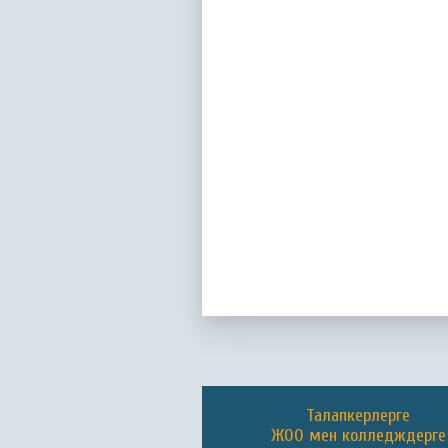
Талапкерлерге
ЖОО мен колледждерге