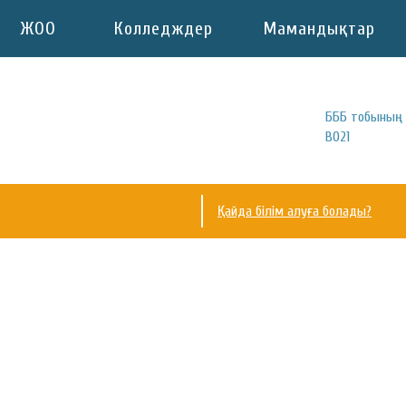
ЖОО
Колледждер
Мамандықтар
БББ тобының 
В021
Қайда білім алуға болады?