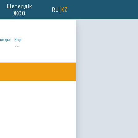
Шетелдік
RU
KZ
ЖОО
коды:
Код:
--