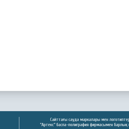
Сайттағы сауда маркалары мен логотиптер 
"Артекс" баспа-полиграфия фирмасымен барлық 