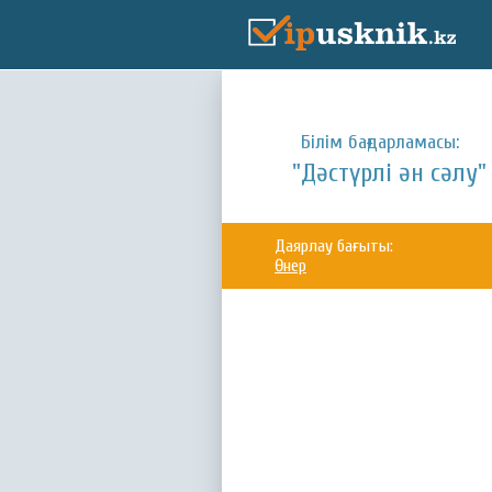
Білім бағдарламасы:
"Дәстүрлі ән сәлу"
Даярлау бағыты:
Өнер