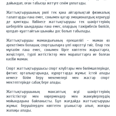
дайындап, оған табысқа жетуге сенім ұялатады.
Жаттықтырушының рөлі тек қана айтарлықтай физикалық
талаптарды ғана емес, сонымен қатар эмоционалдық кернеуді
де қамтиды. Көбінесе жаттықтырушы тек шәкірттерінің
шеберлігін шыңдаушы ғана емес, олардың тәжірибесін бөлісіп,
қолдап-қуаттайтын шынайы дос болып табылады.
Жаттықтырушы мамандығының ерекшелігі – маман өз
әрекетімен болашақ спортшыларға үлгі көрсетуі тиіс. Олар тек
мұғалім ғана емес, сонымен бірге көптеген жарыстарға,
жеңістерге, түрлі жетістіктер мен марапаттарға ие болған
кәсіби маман.
Спорт жаттықтырушысы спорт клубтары мен бөлімшелерінде,
фитнес орталықтарында, курорттарда жұмыс істей алады
немесе білім беру мекемелері мен жастар спорт
мектептерінде сабақ бере алады.
Жаттықтырушының мансаптық өсуі шәкірттерінің
жетістіктері мен көрермендер мен жанкүйерлердің
мойындауына байланысты. Бұл жағдайда жаттықтырушы
жұмыс берушілерден көптеген ұсыныстар алып, жоғары
жалақы алады.