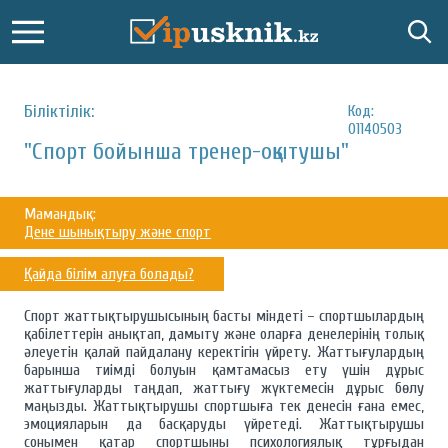
Біліктілік:
Код:
01140503
"Спорт бойынша тренер-оқытушы"
Мамандық:
Дене шынықтыру және спорт
Қайда білім алуға болады?
Спорт жаттықтырушысының басты міндеті – спортшылардың
қабілеттерін анықтап, дамыту және оларға денелерінің толық
әлеуетін қалай пайдалану керектігін үйрету. Жаттығулардың
барынша тиімді болуын қамтамасыз ету үшін дұрыс
жаттығуларды таңдап, жаттығу жүктемесін дұрыс бөлу
маңызды. Жаттықтырушы спортшыға тек денесін ғана емес,
эмоцияларын да басқаруды үйретеді. Жаттықтырушы
сонымен қатар спортшыны психологиялық тұрғыдан