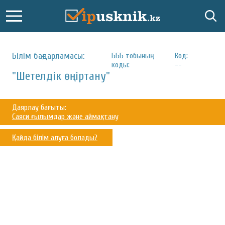
Білім бағдарламасы:
БББ тобының
Код:
коды:
--
"Шетелдік өңіртану"
Даярлау бағыты:
Саяси ғылымдар және аймақтану
Қайда білім алуға болады?