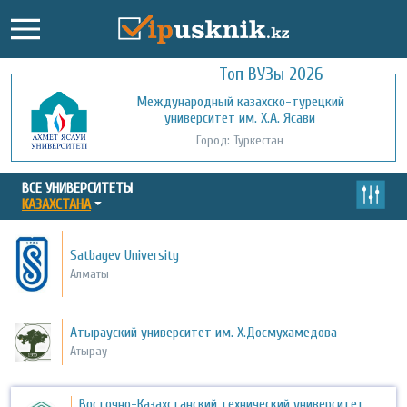
Топ ВУЗы 2026
Международный казахско-турецкий
Кызылординский открытый
университет им. Х.А. Ясави
университет
Город: Туркестан
Город: Кызылорда
ВСЕ УНИВЕРСИТЕТЫ
КАЗАХСТАНА
Satbayev University
Алматы
Атырауский университет им. Х.Досмухамедова
Атырау
Восточно-Казахстанский технический университет