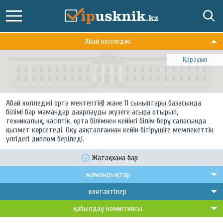
Абай колледжі
Қарауыл
Абай колледжі орта мектептің 9 және 11 сыныптары базасында
білімі бар мамандар даярлауды жүзеге асыра отырып,
техникалық, кәсіптік, орта білімнен кейінгі білім беру саласында
қызмет көрсетеді. Оқу аяқталғаннан кейін бітірушіге мемлекеттік
үлгідегі диплом беріледі.
Жатақхана бар
мамандықтар
контактілер
қабылдау комиссиясы