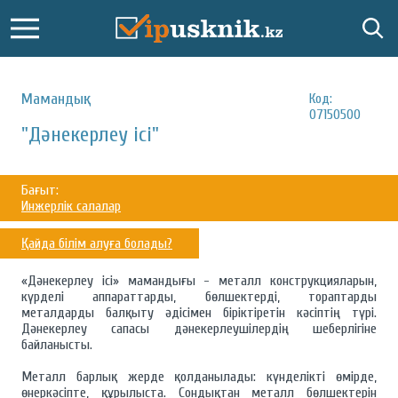
Мамандық:
Код:
07150500
"Дәнекерлеу ісі"
Бағыт:
Инжерлік салалар
Қайда білім алуға болады?
«Дәнекерлеу ісі» мамандығы - металл конструкцияларын,
күрделі аппараттарды, бөлшектерді, тораптарды
металдарды балқыту әдісімен біріктіретін кәсіптің түрі.
Дәнекерлеу сапасы дәнекерлеушілердің шеберлігіне
байланысты.
Металл барлық жерде қолданылады: күнделікті өмірде,
өнеркәсіпте, құрылыста. Сондықтан металл бөлшектерін