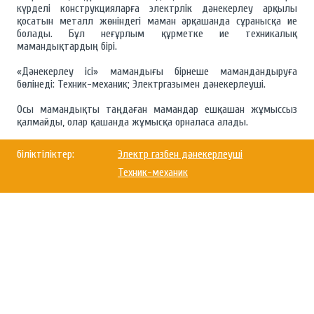
күрделі конструкцияларға электрлік дәнекерлеу арқылы
қосатын металл жөніндегі маман әрқашанда сұранысқа ие
болады. Бұл неғұрлым құрметке ие техникалық
мамандықтардың бірі.
«Дәнекерлеу ісі» мамандығы бірнеше мамандандыруға
бөлінеді: Техник-механик; Электргазымен дәнекерлеуші.
Осы мамандықты таңдаған мамандар ешқашан жұмыссыз
қалмайды, олар қашанда жұмысқа орналаса алады.
біліктіліктер:
Электр газбен дәнекерлеуші
Техник-механик