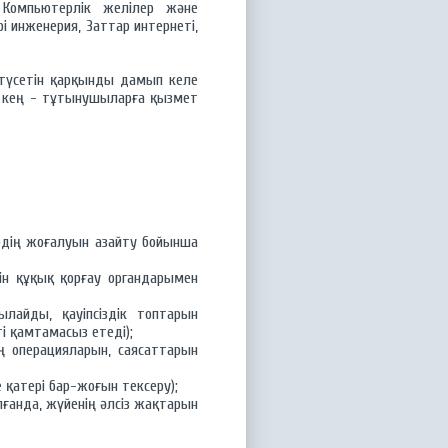
 Компьютерлік желілер және
ері инженерия, Заттар интернеті,
 түсетін қарқынды дамып келе
е кең - тұтынушыларға қызмет
рдің жоғалуын азайту бойынша
н құқық қорғау органдарымен
ылайды, қауіпсіздік топтарын
і қамтамасыз етеді);
ң операцияларын, саясаттарын
е қатері бар-жоғын тексеру);
лғанда, жүйенің әлсіз жақтарын