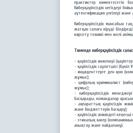
практиктер көмектесетін б
Киберқауіпсіздік негіздері бойы
аутентификация үлгілері және 
Киберқауіпсіздік мансабын т
жатқан салаға кіруді білдір
көрсету техникі мен желі әкімш
Төменде киберқауіпсіздік сала
- қауіпсіздік инженері (қауіпт
- қауіпсіздік сәулетшісі (бүкі
- инциденттерге ден қою (ко
жұмыс);
- цифрлық криминалист (киб
жұмыс);
- киберқауіпсіздік менеджер
басқарады, командалар арасынд
- ақпараттық қауіпсіздік жө
және бюджеттерін басқару);
- қауіпсіздік жөніндегі кеңесш
- этикалық хакер (компанияның
анықтау және пайдалану).