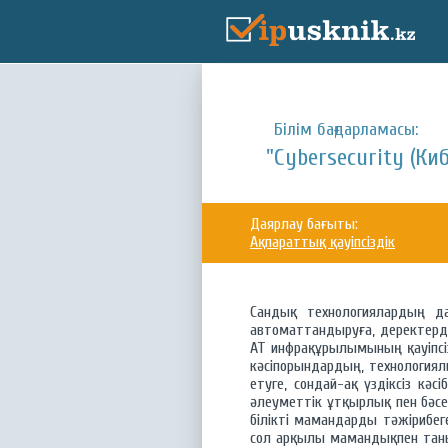
Білім бағдарламасы:
"Cybersecurity (Ки
Даярлау бағыты:
Ақпараттық қауіпсіздік
Сандық технологиялардың д
автоматтандыруға, деректерд
АТ инфрақұрылымының қауіпсіз
кәсіпорындардың, технология
етуге, сондай-ақ үздіксіз кә
әлеуметтік ұтқырлық пен бәсек
білікті мамандарды тәжірибеге
сол арқылы мамандықпен таны