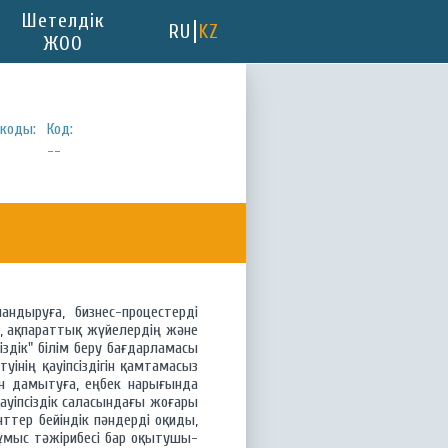
Шетелдік
RU
KZ
ЖОО
коды:
Код:
--
дыруға, бизнес-процестерді
, ақпараттық жүйелердің және
здік" білім беру бағдарламасы
нің қауіпсіздігін қамтамасыз
рін дамытуға, еңбек нарығында
қауіпсіздік саласындағы жоғары
нттер бейіндік пәндерді оқиды,
ұмыс тәжірибесі бар оқытушы-