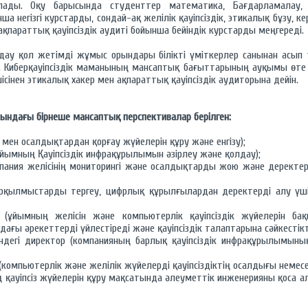
олады. Оқу барысында студенттер математика, Бағдарламалау,
нша негізгі курстарды, сондай-ақ желілік қауіпсіздік, этикалық бұзу, к
ақпараттық қауіпсіздік аудиті бойынша бейіндік курстарды меңгереді.
аңдау қол жетімді жұмыс орындары білікті үміткерлер санынан асып
еді. Киберқауіпсіздік маманының мансаптық бағыттарының ауқымы өт
ісінен этикалық хакер мен ақпараттық қауіпсіздік аудиторына дейін.
сындағы бірнеше мансаптық перспективалар берілген:
ер мен осалдықтардан қорғау жүйелерін құру және енгізу);
л Ұйымның Қауіпсіздік инфрақұрылымын әзірлеу және қолдау);
мпания желісінің мониторингі және осалдықтарды жою және деректе
ерқылмыстарды тергеу, цифрлық құрылғылардан деректерді алу үші
і (ұйымның желісін және компьютерлік қауіпсіздік жүйелерін бақ
ағы әрекеттерді үйлестіреді және қауіпсіздік талаптарына сәйкестікт
ніндегі директор (компанияның барлық қауіпсіздік инфрақұрылымыны
і (компьютерлік және желілік жүйелерді қауіпсіздіктің осалдығы немес
 қауіпсіз жүйелерін құру мақсатында әлеуметтік инженерияны қоса а