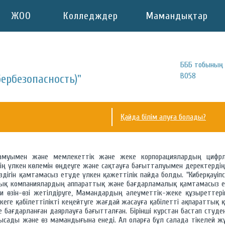
ЖОО
Колледждер
Мамандықтар
БББ тобының 
B058
бербезопасность)"
Қайда білім алуға болады?
амуымен және мемлекеттік және жеке корпорациялардың цифрлан
ің үлкен көлемін өңдеуге және сақтауға бағытталуымен деректердің
дігін қамтамасыз етуде үлкен қажеттілік пайда болды. "Киберқауіпсі
лық компаниялардың аппараттық және бағдарламалық қамтамасыз етуі
сіби өзін-өзі жетілдіруге, Мамандардың әлеуметтік-жеке құзыретте
еге қабілеттілікті кеңейтуге жағдай жасауға қабілетті ақпараттық 
 бағдарланған даярлауға бағытталған. Бірінші курстан бастап студе
сады және өз мамандығына енеді. Ал оларға бұл салада тікелей ж