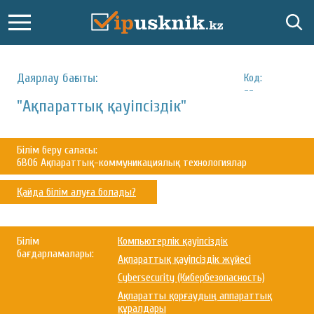
Даярлау бағыты:
Код:
--
"Ақпараттық қауіпсіздік"
Білім беру саласы:
6B06 Ақпараттық-коммуникациялық технологиялар
Қайда білім алуға болады?
Білім
Компьютерлік қауіпсіздік
бағдарламалары:
Ақпараттық қауіпсіздік жүйесі
Cybersecurity (Кибербезопасность)
Ақпаратты қорғаудың аппараттық
құралдары