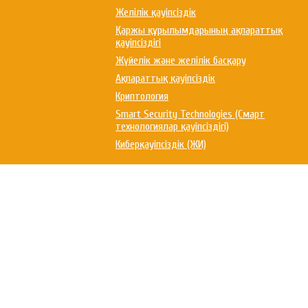
Желілік қауіпсіздік
Қаржы құрылымдарының ақпараттық
қауіпсіздігі
Жүйелік және желілік басқару
Ақпараттық қауіпсіздік
Криптология
Smart Security Technologies (Смарт
технологиялар қауіпсіздігі)
Киберқауіпсіздік (ЖИ)