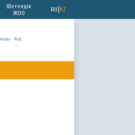
Шетелдік
RU
KZ
ЖОО
коды:
Код:
--