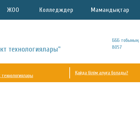
ЖОО
Колледждер
Мамандықтар
БББ тобының 
B057
кт технологиялары"
Қайда білім алуға болады?
 технологиялары