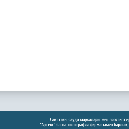
Сайттағы сауда маркалары мен логотиптер 
"Артекс" баспа-полиграфия фирмасымен барлық 