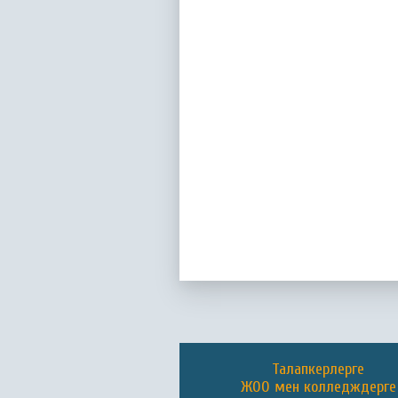
Талапкерлерге
ЖОО мен колледждерге