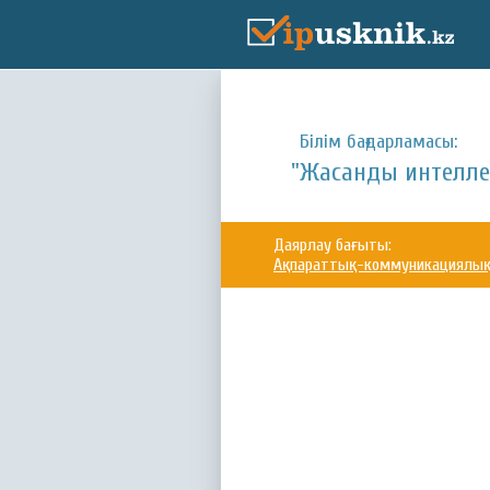
Білім бағдарламасы:
"Жасанды интелле
Даярлау бағыты:
Ақпараттық-коммуникациялық