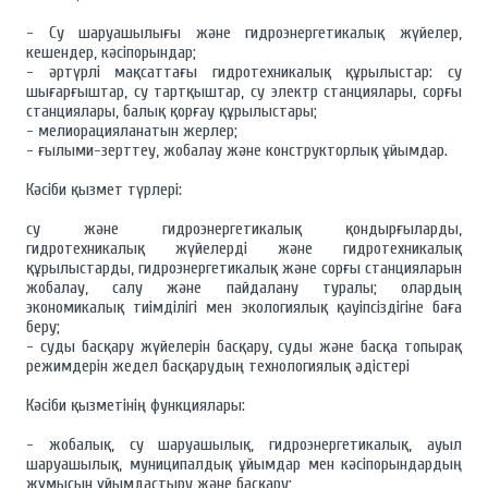
- Су шаруашылығы және гидроэнергетикалық жүйелер,
кешендер, кәсіпорындар;
- әртүрлі мақсаттағы гидротехникалық құрылыстар: су
шығарғыштар, су тартқыштар, су электр станциялары, сорғы
станциялары, балық қорғау құрылыстары;
- мелиорацияланатын жерлер;
- ғылыми-зерттеу, жобалау және конструкторлық ұйымдар.
Кәсіби қызмет түрлері:
су және гидроэнергетикалық қондырғыларды,
гидротехникалық жүйелерді және гидротехникалық
құрылыстарды, гидроэнергетикалық және сорғы станцияларын
жобалау, салу және пайдалану туралы; олардың
экономикалық тиімділігі мен экологиялық қауіпсіздігіне баға
беру;
- суды басқару жүйелерін басқару, суды және басқа топырақ
режимдерін жедел басқарудың технологиялық әдістері
Кәсіби қызметінің функциялары:
- жобалық, су шаруашылық, гидроэнергетикалық, ауыл
шаруашылық, муниципалдық ұйымдар мен кәсіпорындардың
жұмысын ұйымдастыру және басқару;