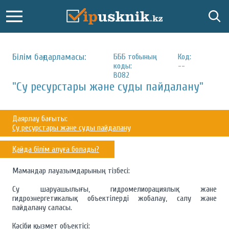
Білім бағдарламасы:
БББ тобының
Код:
коды:
--
B082
"Су ресурстары және суды пайдалану"
Даярлау бағыты:
Су ресурстары және суды пайдалану
Қайда білім алуға болады?
Мамандар лауазымдарының тізбесі:
Су шаруашылығы, гидромелиорациялық және
гидроэнергетикалық объектілерді жобалау, салу және
пайдалану саласы.
Кәсіби қызмет объектісі: