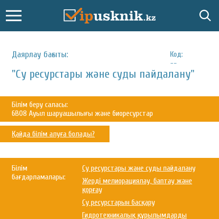
Даярлау бағыты:
Код:
--
"Су ресурстары және суды пайдалану"
Білім беру саласы:
6B08 Ауыл шаруашылығы және биоресурстар
Қайда білім алуға болады?
Білім
Су ресурстары және суды пайдалану
бағдарламалары:
Жерді мелиорациялау, баптау және
қорғау
Су ресурстарын басқару
Гидротехникалық құрылымдарды