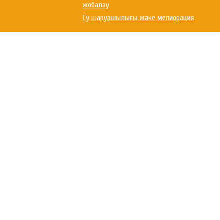
жобалау
Су шаруашылығы және мелиорация