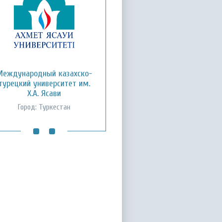
Кызылординский открытый
Международный казахско-
турецкий университет им.
университет
Х.А. Ясави
Город: Кызылорда
Город: Туркестан