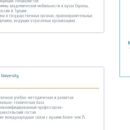
икующих специалистов
аммы академической мобильности в вузах Европы,
оссии и Турции
ика в государственных органах, правоохранительных
дениях, ведущих отраслевых организациях
 University
твенная учебно-методическая и развитая
иально-техническая база
оквалифицированный профессорско-
давательский состав
ие международные связи с вузами более чем 15