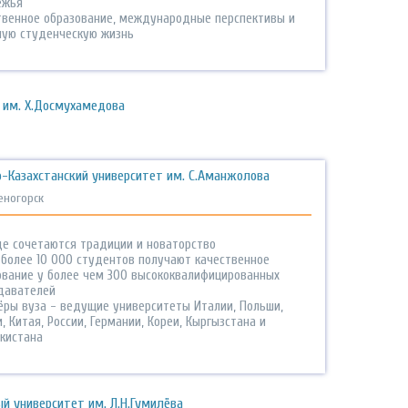
ежья
твенное образование, международные перспективы и
ную студенческую жизнь
 им. Х.Досмухамедова
-Казахстанский университет им. С.Аманжолова
еногорск
где сочетаются традиции и новаторство
 более 10 000 студентов получают качественное
ование у более чем 300 высококвалифицированных
давателей
ёры вуза - ведущие университеты Италии, Польши,
, Китая, России, Германии, Кореи, Кыргызстана и
кистана
й университет им. Л.Н.Гумилёва