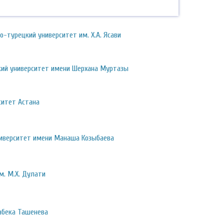
-турецкий университет им. Х.А. Ясави
ий университет имени Шерхана Муртазы
итет Астана
ниверситет имени Манаша Козыбаева
м. М.Х. Дулати
абека Ташенева