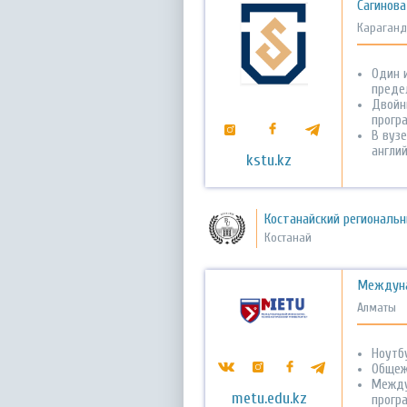
Сагинова
Караганд
Один и
преде
Двойн
прогр
В вузе
англий
kstu.kz
Костанайский региональ
Костанай
Междуна
Алматы
Ноутбу
Общеж
Между
metu.edu.kz
прогр