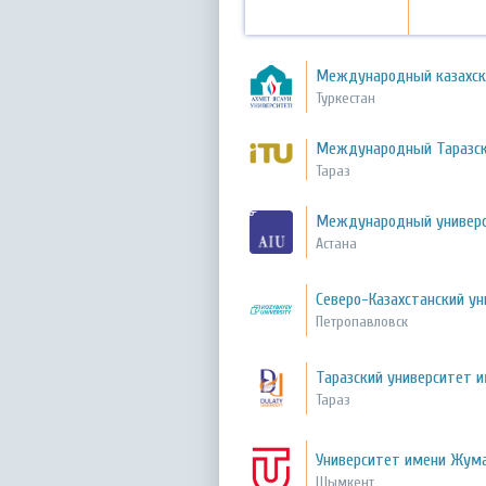
Международный казахско
Туркестан
Международный Таразск
Тараз
Международный универс
Астана
Северо-Казахстанский у
Петропавловск
Таразский университет и
Тараз
Университет имени Жум
Шымкент