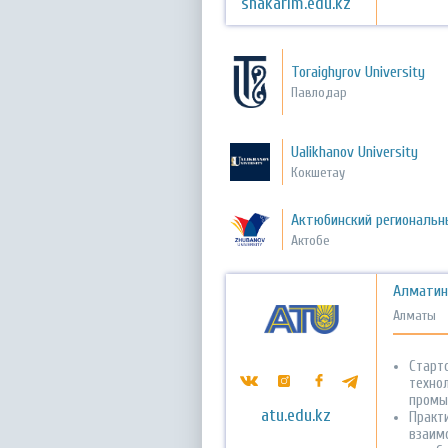
shakarim.edu.kz
Toraighyrov University
Павлодар
Ualikhanov University
Кокшетау
Актюбинский региональн
Актобе
Алматин
Алматы
Старт
техно
промы
atu.edu.kz
Практ
взаим