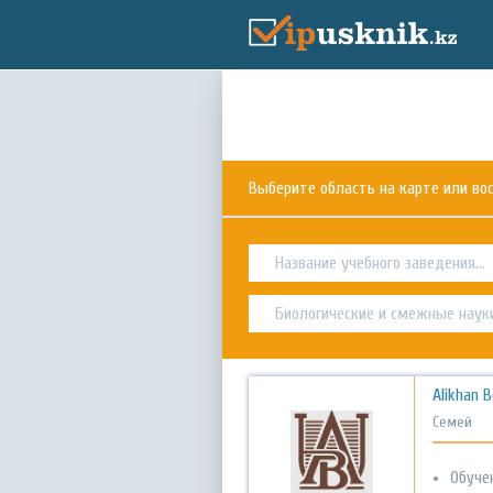
Выберите область на карте или в
Alikhan B
Семей
Обуче