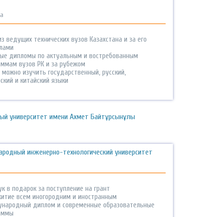
а
з ведущих технических вузов Казахстана и за его
лами
ые дипломы по актуальным и востребованным
аммам вузов РК и за рубежом
 можно изучить государственный, русский,
ский и китайский языки
ный университет имени Ахмет Байтұрсынұлы
родный инженерно-технологический университет
к в подарок за поступление на грант
итие всем иногородним и иностранным
народный диплом и современные образовательные
аммы