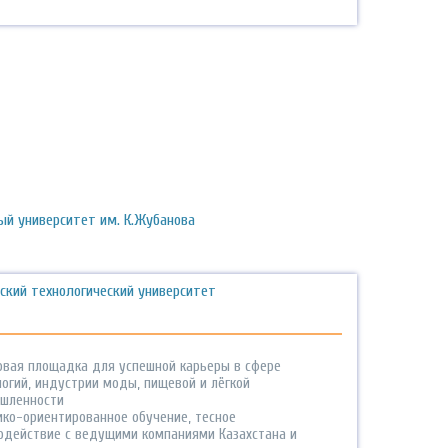
ый университет им. К.Жубанова
ский технологический университет
овая площадка для успешной карьеры в сфере
логий, индустрии моды, пищевой и лёгкой
шленности
ико-ориентированное обучение, тесное
одействие с ведущими компаниями Казахстана и