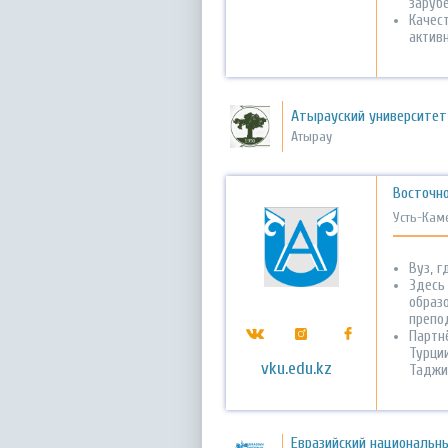
заруб
Качес
актив
Атырауский университет
Атырау
Восточно
Усть-Кам
Вуз, 
Здесь
образ
препо
Партн
Турции
vku.edu.kz
Таджи
Евразийский национальны