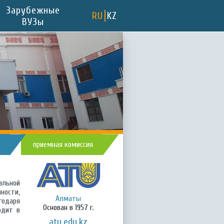
Зарубежные
RU
KZ
ВУЗы
приемная комиссия
альной
ности,
Алматы
годаря
Основан в 1957 г.
одит в
atu.edu.kz