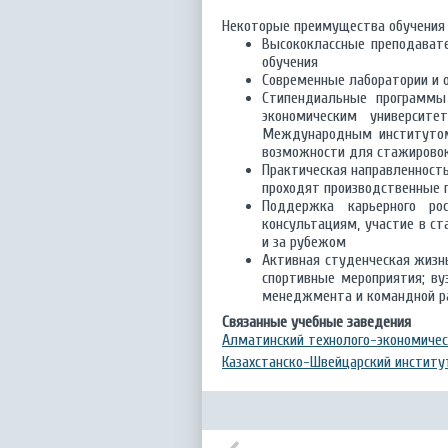
Некоторые преимущества обучения 
Высококлассные преподават
обучения
Современные лаборатории и 
Стипендиальные программы
экономическим университе
Международным институтом
возможности для стажирово
Практическая направленность
проходят производственные 
Поддержка карьерного ро
консультациям, участие в ст
и за рубежом
Активная студенческая жизнь
спортивные мероприятия; ву
менеджмента и командной ра
Связанные учебные заведения
Алматинский технолого-экономичес
Казахстанско-Швейцарский институт