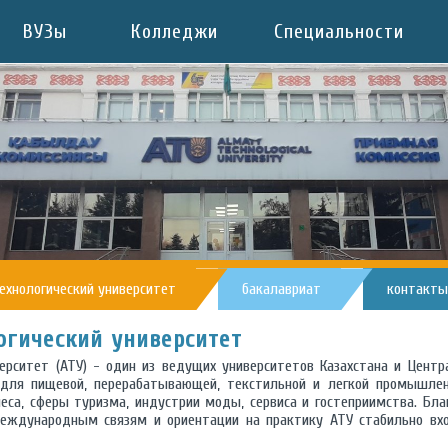
ВУЗы
Колледжи
Специальности
ехнологический университет
бакалавриат
контакты
огический университет
ерситет (АТУ) - один из ведущих университетов Казахстана и Центр
 для пищевой, перерабатывающей, текстильной и легкой промышлен
неса, сферы туризма, индустрии моды, сервиса и гостеприимства. Бла
международным связям и ориентации на практику АТУ стабильно вх