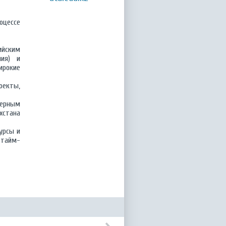
оцессе
ийским
лия) и
ирокие
оекты,
ерным
хстана
урсы и
 тайм-