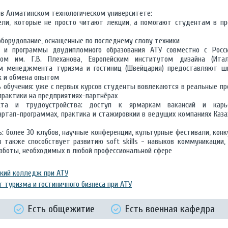
в Алматинском технологическом университете:
ели, которые не просто читают лекции, а помогают студентам в пр
оборудование, оснащенные по последнему слову техники
 и программы двудипломного образования АТУ совместно с Росс
том им. Г.В. Плеханова, Европейским институтом дизайна (Ита
 менеджмента туризма и гостиниц (Швейцария) предоставляют ш
к и обмена опытом
 обучения: уже с первых курсов студенты вовлекаются в реальные пр
практики на предприятиях-партнёрах
ста и трудоустройства: доступ к ярмаркам вакансий и карь
артап-программах, практика и стажировкии в ведущих компаниях Каза
: более 30 клубов, научные конференции, культурные фестивали, конк
з также способствует развитию soft skills - навыков коммуникации,
боты, необходимых в любой профессиональной сфере
кий колледж при АТУ
 туризма и гостиничного бизнеса при АТУ
Есть общежитие
Есть военная кафедра