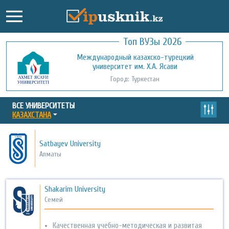
Топ ВУЗы 2026
Международный казахско-турецкий
Кызылординский открытый
университет им. Х.А. Ясави
университет
Город: Туркестан
Город: Кызылорда
ВСЕ УНИВЕРСИТЕТЫ
КАЗАХСТАНА
Satbayev University
Алматы
Shakarim University
Семей
Качественная учебно-методическая и развитая