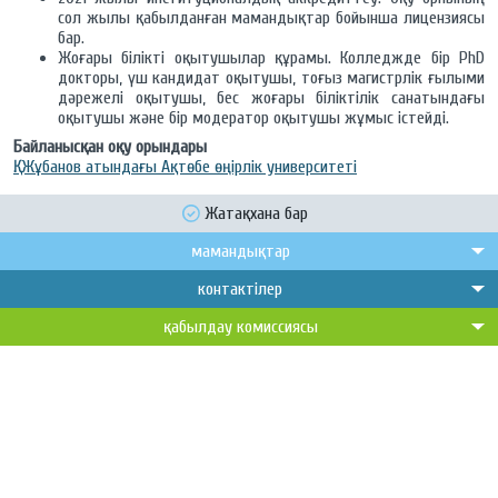
сол жылы қабылданған мамандықтар бойынша лицензиясы
бар.
Жоғары білікті оқытушылар құрамы. Колледжде бір PhD
докторы, үш кандидат оқытушы, тоғыз магистрлік ғылыми
дәрежелі оқытушы, бес жоғары біліктілік санатындағы
оқытушы және бір модератор оқытушы жұмыс істейді.
Байланысқан оқу орындары
Қ. Жұбанов атындағы Ақтөбе өңірлік университеті
Жатақхана бар
мамандықтар
контактілер
қабылдау комиссиясы