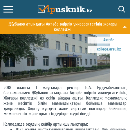
Қ.Жұбанов атындағы Ақтөбе өңірлік университетінің жоғары
колледжі
Ақтөбе
college.arsu.kz
2018 жылғы 1 маусымда ректор Б.А. Ердембековтың
бастамасымен Қ.Жұбанов атындағы Ақтөбе өңірлік университетінің
Жоғары колледжі өз есігін айқара ашты. Колледж техникалық
және кәсіптік білім мамандықтары бойынша мамандар
даярлайды. Оқыту күндізгі және сырттай нысандар бойынша,
мемлекеттік және орыс тілдерінде жүргізіледі.
Колледжде оқудың кейбір артықшылықтары:
2021 жылы институционалдық аккредиттеу. Оқу орнының