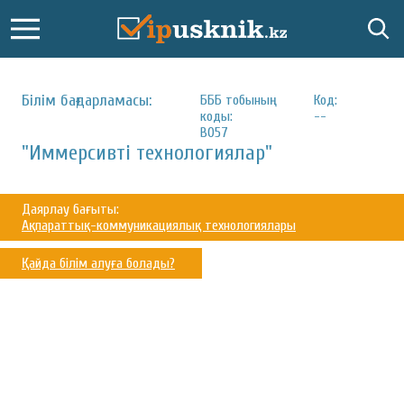
Білім бағдарламасы:
БББ тобының
Код:
коды:
--
B057
"Иммерсивті технологиялар"
Даярлау бағыты:
Ақпараттық-коммуникациялық технологиялары
Қайда білім алуға болады?