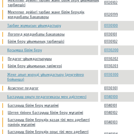
Мектепке дейінгі тәрбие және білім беру ұйымының
01120102
тәрбиешісі
Мектепке дейінгі тәрбие және білім берудің
01120199
қолданбалы бакалавры
Тәрбие жұмысын ұйымдастыру
01130100
Логопед қолданбалы бакалавры
01130101
Білім беру ұйымының тәрбиешісі
01130102
Қосымша білім беру
01130200
Педагог-ұйымдастырушы
01130202
Білім беру ұйымының тәлімгері
01130203
Жеке алып жүруді ұйымдастыру (деңгейлер
01130300
бойынша)
Ассистент педагог
01130301
Бастауыш оқыту педагогикасы мен әдістемесі
01140100
Бастауыш білім беру мұғалімі
01140101
Шетел тілінен бастауыш білім беру мұғалімі
01140102
Бастауыш білім берудің қазақ тілі мен әдебиеті
01140103
пәнінің мұғалімі
Бастауыш білім берудің орыс тілі мен әдебиеті