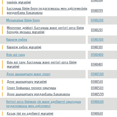
01140104
пәнінің мұғалімі
Бастауыш білім беру педагогикасы мен әдістемесінің
01140199
қолданбалы бакалавры
Музыкалық білім беру
01140200
Мектепке дейінгі, бастауыш және негізгі орта білім
01140201
берудің музыка мұғалімі
Көркем еңбек
01140300
Көркем еңбек мұғалімі
01140301
Өзін өзі тану
01140400
Өзін өзі тану, бастауыш және негізгі орта білім
01140401
мұғалімі
Дене шынықтыру және спорт
01140500
Дене шынықтыру мұғалімі
01140501
Спорт бойынша тренер-оқытушы
01140503
Дене шынықтыру қолданбалы бакалавры
01140599
Негізгі орта білімнің тіл және әдебиетті оқытудың
01140600
педагогикасы мен әдістемесі
Қазақ тілі ен әдебиеті мұғалімі
01140601