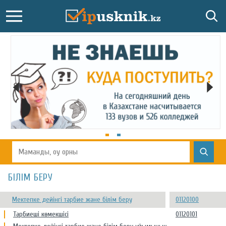
БІЛІМ БЕРУ
Мектепке дейінгі тәрбие және білім беру
01120100
Тәрбиеші көмекшісі
01120101