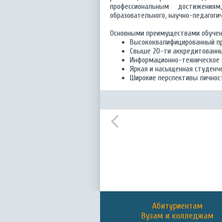
профессиональным достижени
образовательного, научно-педагогич
Основными преимуществами обучен
Высококвалифицированный пр
Свыше 20-ти аккредитованны
Информационно-техническое 
Яркая и насыщенная студенче
Широкие перспективы личност
Абитуриентам
Вузам и колледжам