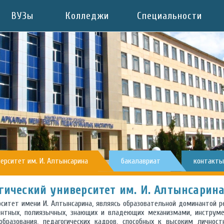
ВУЗы
Колледжи
Специальности
ерситет им. И. Алтынсарина
бакалавриат
контакты
ический университет им. И. Алтынсарин
рситет имени И. Алтынсарина, являясь образовательной доминантой ре
ентных, полиязычных, знающих и владеющих механизмами, инструм
бразования, педагогических кадров, способных к высоким личнос