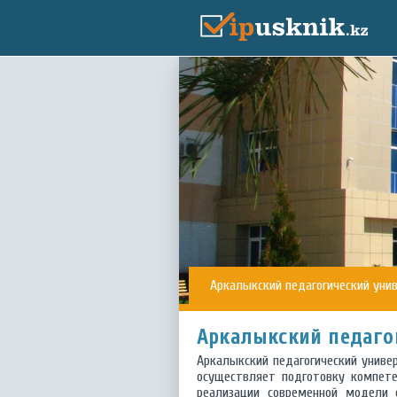
Аркалыкский педагогический унив
Аркалыкский педагог
Аркалыкский педагогический униве
осуществляет подготовку компет
реализации современной модели о