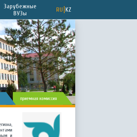
Зарубежные
RU
KZ
ВУЗы
приемная комиссия
а
гиона,
ентами
тным и