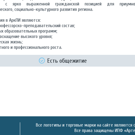
ям, с ярко выраженной гражданской позицией для приумно
еского, социально-культурного развития региона.
ия в АркПИ являются:
офессорско-преподавательский состав;
х образовательных программ;
оснащение высокого уровня;
ская жизнь;
ного и профессионального роста.
Есть общежитие
Все логотипы и торговые марки на сайте являются 
Все права защищены ИПФ «Артек