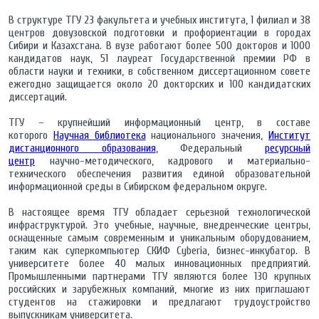
В структуре ТГУ 23 факультета и учебных института, 1 филиал и 38
центров довузовской подготовки и профориентации в городах
Сибири и Казахстана. В вузе работают более 500 докторов и 1000
кандидатов наук, 51 лауреат Государственной премии РФ в
области науки и техники, в собственном диссертационном совете
ежегодно защищается около 20 докторских и 100 кандидатских
диссертаций.
ТГУ – крупнейший информационный центр, в составе
которого
Научная библиотека
национального значения,
Институт
дистанционного образования
, Федеральный
ресурсный
центр
научно-методического, кадрового и материально-
технического обеспечения развития единой образовательной
информационной среды в Сибирском федеральном округе.
В настоящее время ТГУ обладает серьезной технологической
инфраструктурой. Это учебные, научные, внедренческие центры,
оснащенные самым современным и уникальным оборудованием,
таким как суперкомпьютер СКИФ Cyberia, бизнес-инкубатор. В
университете более 40 малых инновационных предприятий.
Промышленными партнерами ТГУ являются более 130 крупных
российских и зарубежных компаний, многие из них приглашают
студентов на стажировки и предлагают трудоустройство
выпускникам университета.