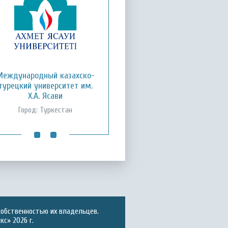
Кызылординский открытый
Международный казахско-
турецкий университет им.
университет
Х.А. Ясави
Город: Кызылорда
Город: Туркестан
собственностью их владельцев.
с» 2026 г.