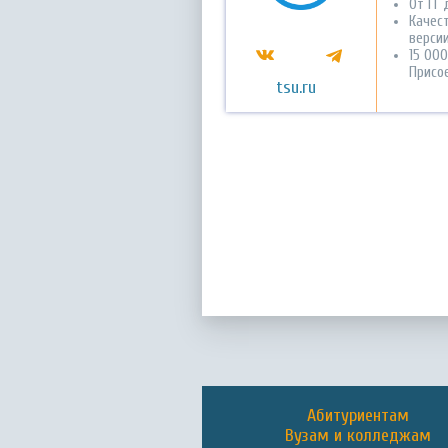
От IT 
Качес
версии
15 00
Присо
tsu.ru
Абитуриентам
Вузам и колледжам