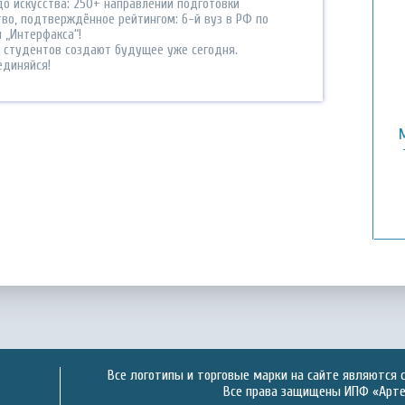
до искусства: 250+ направлений подготовки
тво, подтверждённое рейтингом: 6-й вуз в РФ по
 „Интерфакса“!
0 студентов создают будущее уже сегодня.
единяйся!
Все логотипы и торговые марки на сайте являются 
Все права защищены ИПФ «Артек