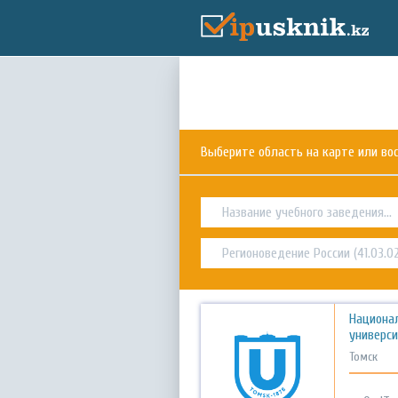
Выберите область на карте или в
Национа
универс
Томск