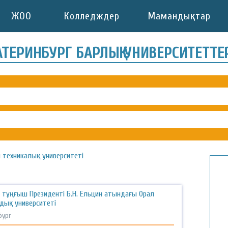
ЖОО
Колледждер
Мамандықтар
АТЕРИНБУРГ БАРЛЫҚ УНИВЕРСИТЕТТЕ
 техникалық университеті
 тұңғыш Президенті Б.Н. Ельцин атындағы Орал
дық университеті
бург