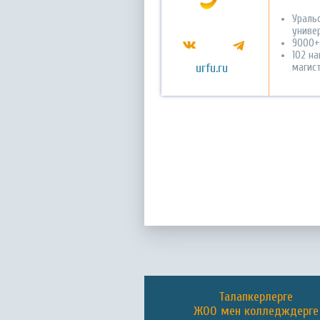
Ураль
универ
9000+
102 н
urfu.ru
магис
Талапкерлерге
ЖОО мен колледждерге