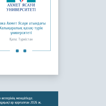
ожа Ахмет Ясауи атындағы
Қызылорда ашық
Халықаралық қазақ-түрік
университеті
университеті
Қала: Қызылорда
Қала: Түркістан
иелерінің меншігінде.
құқықтар қорғалған 2026 ж.