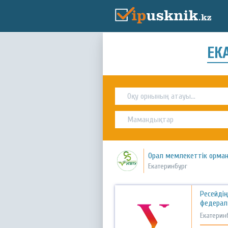
ЕК
Орал мемлекеттік орман
Екатеринбург
Ресейдің
федерал
Екатерин