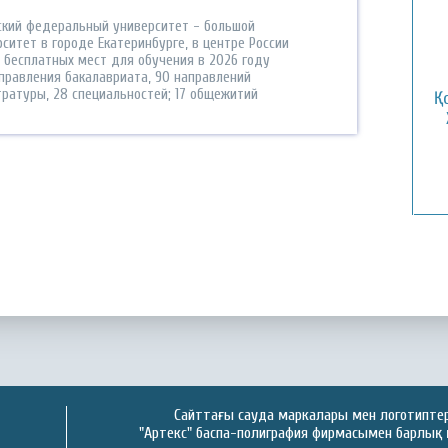
ский федеральный университет - большой
ситет в городе Екатеринбурге, в центре России
 бесплатных мест для обучения в 2026 году
аправления бакалавриата, 90 направлений
тратуры, 28 специальностей; 17 общежитий
Қ
Сайттағы сауда маркалары мен логотиптер 
"Артекс" баспа-полиграфия фирмасымен барлық 