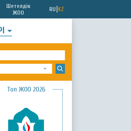
Шетелдік
RU
KZ
ЖОО
РІ
Топ ЖОО 2026