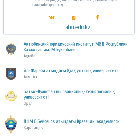
тәжірибеден өту
abu.edu.kz
Актюбинский юридический институт МВД Республики
Казахстан им. М.Букенбаева
Ақтөбе
Әл-Фараби атындағы Қазақ ұлттық университеті
Алматы
Батыс-Қазақстан инновациялық-технологиялық
университеті
Орал
ҚP ІІМ Б.Бейсенов атындағы Қарағанды академиясы
Қарағанды