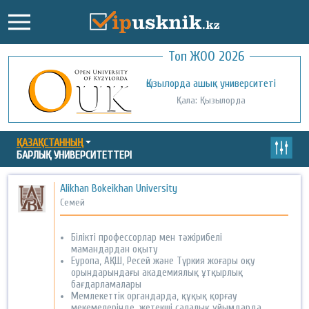
Топ ЖОО 2026
Қожа Ахмет Ясауи атындағы Халықаралық
Қызылорда ашық университеті
қазақ-түрік университеті
Қала: Қызылорда
Қала: Түркістан
ҚАЗАҚСТАННЫҢ
БАРЛЫҚ УНИВЕРСИТЕТТЕРІ
Alikhan Bokeikhan University
Семей
Білікті профессорлар мен тәжірибелі
мамандардан оқыту
Еуропа, АҚШ, Ресей және Түркия жоғары оқу
орындарындағы академиялық ұтқырлық
бағдарламалары
Мемлекеттік органдарда, құқық қорғау
мекемелерінде, жетекші салалық ұйымдарда