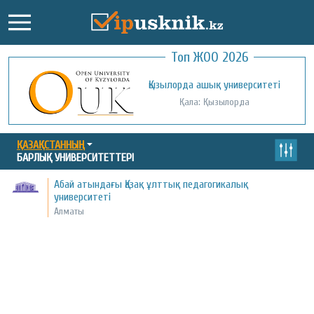
Топ ЖОО 2026
Қожа Ахмет Ясауи атындағы Халықаралық
Қызылорда ашық университеті
қазақ-түрік университеті
Қала: Қызылорда
Қала: Түркістан
ҚАЗАҚСТАННЫҢ
БАРЛЫҚ УНИВЕРСИТЕТТЕРІ
Абай атындағы Қазақ ұлттық педагогикалық
университеті
Алматы