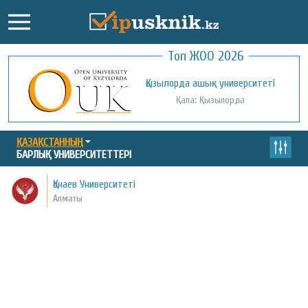
Топ ЖОО 2026
Қожа Ахмет Ясауи атындағы Халықаралық
Қызылорда ашық университеті
қазақ-түрік университеті
Қала: Қызылорда
Қала: Түркістан
ҚАЗАҚСТАННЫҢ
БАРЛЫҚ УНИВЕРСИТЕТТЕРІ
Қонаев Университеті
Алматы