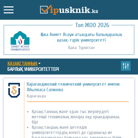
Топ ЖОО 2026
Қожа Ахмет Ясауи атындағы Халықаралық
Қызылорда ашық университеті
қазақ-түрік университеті
Қала: Қызылорда
Қала: Түркістан
ҚАЗАҚСТАННЫҢ
БАРЛЫҚ УНИВЕРСИТЕТТЕРІ
Карагандинский технический университет имени
Абылкаса Сагинова
Караганда
Қазақстанның және одан тыс жерлердегі
жетекші техникалық жоғары оқу орындарының
бірі
Қазақстандық және шетелдік
университеттердің өзекті де сұранысқа ие
бағдарламалары бойынша қос дипломдық білім