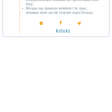
беру
Жоғары оқу орнында мемлекеттік, орыс,
ағылшын және қытай тілдерін оқуға болады
kstu.kz