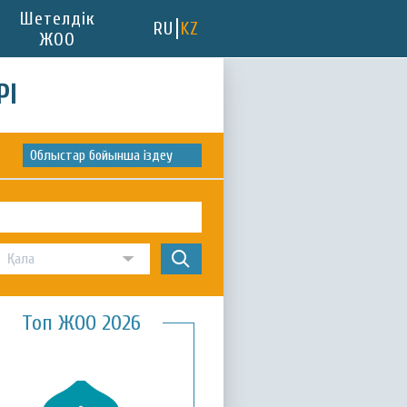
Шетелдік
RU
KZ
ЖОО
РІ
Облыстар бойынша іздеу
Топ ЖОО 2026