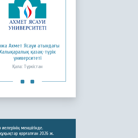
ожа Ахмет Ясауи атындағы
Қызылорда ашық
Халықаралық қазақ-түрік
университеті
университеті
Қала: Қызылорда
Қала: Түркістан
иелерінің меншігінде.
құқықтар қорғалған 2026 ж.