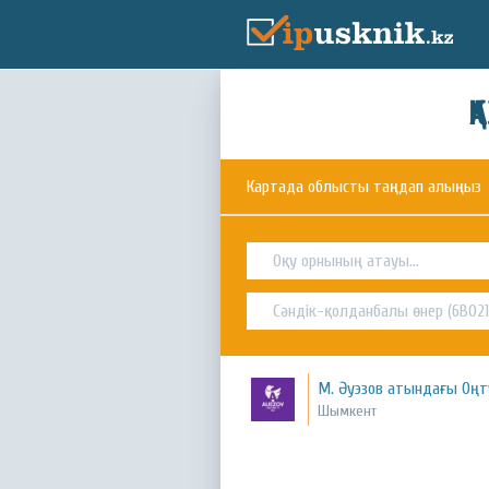
Қ
Картада облысты таңдап алыңыз
М. Әуэзов атындағы Оңт
Шымкент