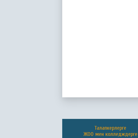
Талапкерлерге
ЖОО мен колледждерге