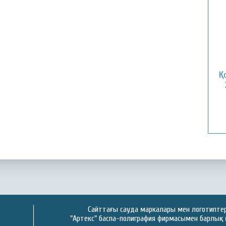
Қ
Сайттағы сауда маркалары мен логотиптер 
"Артекс" баспа-полиграфия фирмасымен барлық 