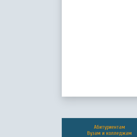
Абитуриентам
Вузам и колледжам